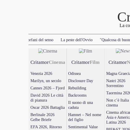
Cr
La co
à
Giovani, orfani del senso
La peste dell'Ovvio
"Qualcosa di buono"
Critamor
Cinema
Critamor
Film
Critamor
N
Venezia 2026
Odissea
Magna Graeci
Marilyn, un secolo
Disclosure Day
Nastri 2026
Sorrentino
Cannes 2026 – Fjord
Rebuilding
Taormina 202
David 2026 Le città
Backrooms
di pianura
Non c’è Italia
Il suono di una
cinema
Oscar 2026 Battaglia
caduta
Cinema africa
Berlinale 2026
Hamnet – Nel nome
Asia e Americ
Gelbe Briefe
del figlio
Latina 2026
EFA 2026, Ritorno
Sentimental Value
BIF&ST 2026