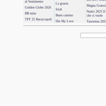
al Sentimento
La grazia
Magna Graeci
Golden Globe 2026
Sirāt
Nastri 2025 I
BB mito
Buen camino
che ci vuole
TFF 25 Baraccopoli
Die My Love
Taormina 202
Roma 2025 Left-
Cinque secondi
Cinema africa
Handed Girl
Asia e Americ
Eddington
Venezia 2025 Leone
Latina 2025
Strade perdute
alla commedia
BIF&ST 2025
Father Mother Sister
Una battaglia dopo
Brother
David Rivelaz
l’altra
Italiane
Cannes 2025, Un
Material Love
simple accident
Noir in Festiv
Frammenti di luce
2024
David 2025
Superman
Vermiglio
Marcello and 
Tutto in un’estate!
Oscar 2025 Anora
Più libri più l
2024
Scomode verità
Berlinale 2025
Dreams
Editoria, piace
Queer
fumetto
Golden Globe 2025
Il seme del fico
Locarno 2024
sacro
TFF 2024 Holy
Rosita
Magna Graeci
Babygirl
Roma 2024, Sanità
Nastri d’Arge