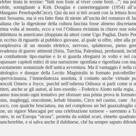
elebre tirata in terzine: “fatti non foste al viver come bruti…”; ma po
obile, somigliante a Kirk Douglas e camerineggiante (1954) all’
Mangano Penelope&Circe). Qui da noi si tirò avanti con la lettura liceal
nni Sessanta, ma si era fatto finta di niente all’uscita del romanzo di 
taliana che la digestione della cultura fascista fosse almeno discret
rima volta al mondo, ecco a voi l’Odissea rivisitata in chiave non so
ddirittura in americano (doppiata da attori come Ugo Pagliai, Dario Pe
n occhio di riguardo al pubblico giovane, al quale si offre, oltre alla p
omplessiva di un mondo elettrico, nervoso, splatteroso, pieno gremi
nvadenza di guerre attinenti (Siria, Turchia, Palestina), perduranti, incid
a combattente tipo-marine e lo si guarda sfregiarsi in volto e nel cuo
rapassare capitoli mitici di una narrazione sgonfiata e rigonfiata con mag
vuotamento sostanziale dell’antica avventura. Ma il vantaggio è nella c
itologico e dunque della Lectio Magistralis in formato psicothriller
upervicinanza, l’immediatezza assoluta, il contatto anche virtuale 
escoli Omero a Joyce, purché nell’odierna Odissea si parli come si ma
riteri, anche se gli autori, al loro esordio – Federico Alotto nella regi
anno trascurato ogni tentativo per sfornare una prima prova in formato “
rans, magheggi, oracolume, kebab bisunto, Circe nel casino, cane Ar
uoco, con qualche bruciatura, ma nel complesso un bel guazzabuglio aut
ine, un signor Mascagni per una celebrazione torinese – saremmo a T
eatro, in un’Europa “sicura”, protetta da soldati scuri, elmetto quadrat
ancherebbe, e si salva anche il dublinese, ché ha sempre saputo difend