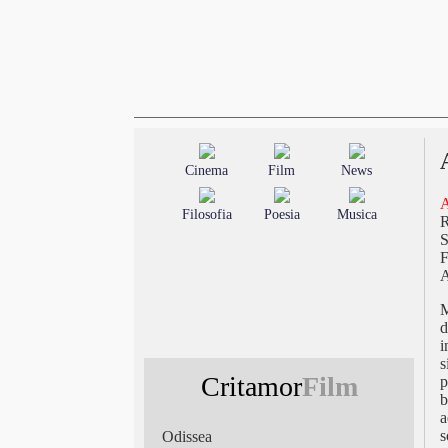
Cinema
Film
News
A
Filosofia
Poesia
Musica
S
F
A
M
d
i
s
Critamor
Film
p
b
a
s
Odissea