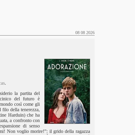
08 08 2026
cas
.
derio la partita del
cinico del futuro è
l mondo così come gli
filo della tenerezza,
tine Harduin
) che ha
guata, a confronto con
’espansione di senso
emi! Non voglio morire!”: il grido della ragazza