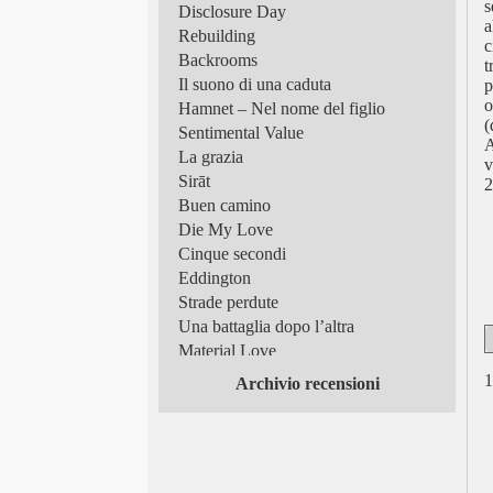
s
Disclosure Day
a
Rebuilding
c
Backrooms
t
Il suono di una caduta
p
o
Hamnet – Nel nome del figlio
(
Sentimental Value
A
La grazia
v
Sirāt
2
Buen camino
Die My Love
Cinque secondi
Eddington
Strade perdute
Una battaglia dopo l’altra
Material Love
Frammenti di luce
1
Archivio recensioni
Superman
Tutto in un’estate!
Scomode verità
Queer