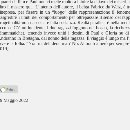
quarcia il film e Paul non ci mette molto a intuire la chiave dei misteri
ltro il mistero qui. L’intento dell’autore, il belga Fabrice du Welz, è t
inepresa, per fissare in un “luogo” della rappresentazione il fenome
rasgredire i limiti del comportamento per oltrepassare il senso del ra
rogettualità non nascosta e fatta sostanza. Realtà parallela è nella men
ccupa. C’è un incidente, i due ragazzi fuggono nel bosco, la ricchezz
drammatiche), tenendo invece uniti i destini di Paul e Gloria su di
ndranno in Bretagna, dal nonno della ragazza. Il viaggio è lungo ma l’
ivere la follia. “Non mi deluderai mai? No. Allora ti amerò per sempr
019]
9 Maggio 2022