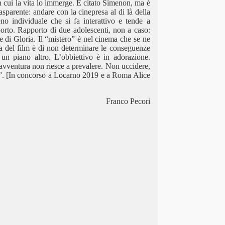
 in cui la vita lo immerge. È citato Simenon, ma è
rasparente: andare con la cinepresa al di là della
no individuale che si fa interattivo e tende a
pporto. Rapporto di due adolescenti, non a caso:
te di Gloria. Il “mistero” è nel cinema che se ne
a del film è di non determinare le conseguenze
 un piano altro. L’obbiettivo è in adorazione.
avventura non riesce a prevalere. Non uccidere,
e”. [In concorso a Locarno 2019 e a Roma Alice
Franco Pecori