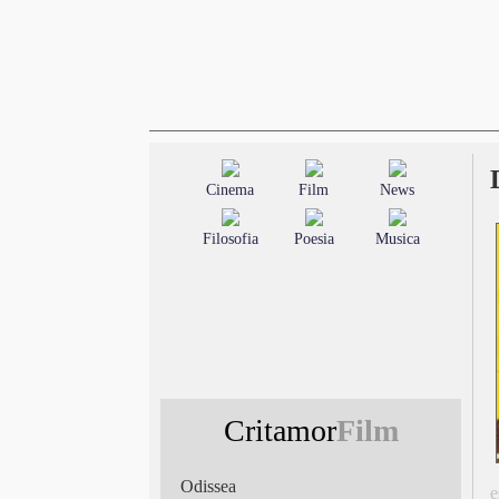
Cinema
Film
News
Filosofia
Poesia
Musica
Critamor
Film
Odissea
e