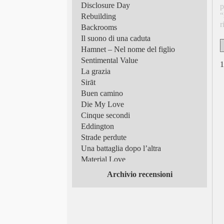
Disclosure Day
p
“
Rebuilding
r
Backrooms
Il suono di una caduta
Hamnet – Nel nome del figlio
Sentimental Value
1
La grazia
Sirāt
Buen camino
Die My Love
Cinque secondi
Eddington
Strade perdute
Una battaglia dopo l’altra
Material Love
Frammenti di luce
Archivio recensioni
Superman
Tutto in un’estate!
Scomode verità
Queer