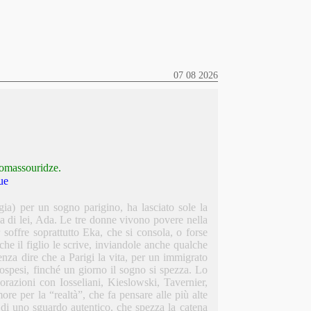
07 08 2026
omassouridze.
ue
ia) per un sogno parigino, ha lasciato sole la
ia di lei, Ada. Le tre donne vivono povere nella
r soffre soprattutto Eka, che si consola, o forse
che il figlio le scrive, inviandole anche qualche
nza dire che a Parigi la vita, per un immigrato
sospesi, finché un giorno il sogno si spezza. Lo
borazioni con Iosseliani, Kieslowski, Tavernier,
e per la “realtà”, che fa pensare alle più alte
 di uno sguardo autentico, che spezza la catena