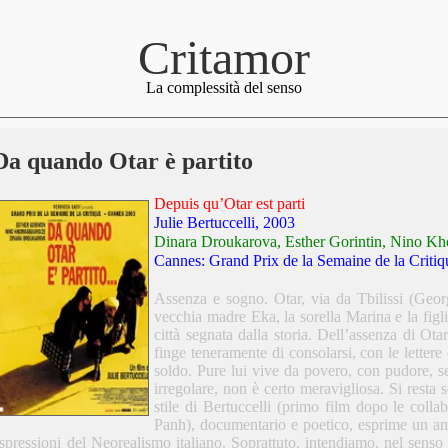
Critamor
La complessità del senso
Da quando Otar è partito
Depuis qu’Otar est parti
Julie Bertuccelli, 2003
Dinara Droukarova, Esther Gorintin, Nino Kh
Cannes: Grand Prix de la Semaine de la Critiq
Assenza e sogno. Otar, via da Tbilissi (Georg
vecchia madre Eka, la sorella Marina e la figl
città segnata dalla storia. Dell’assenza di Ota
finge teneramente di consolarsi, con le lettere 
soldo. Pure lui vive da povero, con pudore, se
irregolare, non è certo meravigliosa. Si resta 
stile di Bertuccelli (primo film dopo le colla
Panh), documentario e poetico, esprime un amor
spressioni del Neorealismo italiano. Soprattuto, intendiamo, nel senso