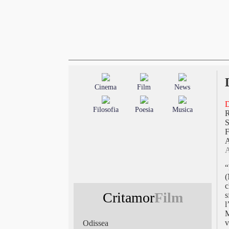
Cinema
Film
News
Filosofia
Poesia
Musica
S
F
A
“
(
c
Critamor
Film
s
l
M
v
Odissea