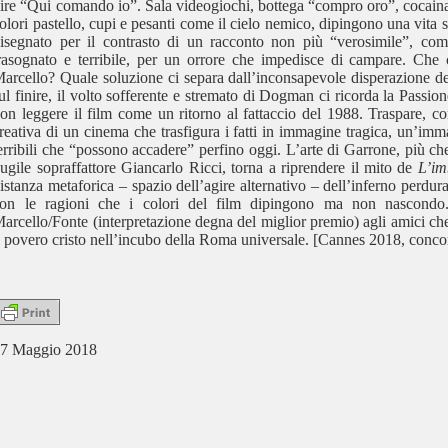
ire “Qui comando io”. Sala videogiochi, bottega “compro oro”, cocaina 
olori pastello, cupi e pesanti come il cielo nemico, dipingono una vita s
isegnato per il contrasto di un racconto non più “verosimile”, come
rasognato e terribile, per un orrore che impedisce di campare. Che 
arcello? Quale soluzione ci separa dall’inconsapevole disperazione dei 
ul finire, il volto sofferente e stremato di Dogman ci ricorda la Pass
on leggere il film come un ritorno al fattaccio del 1988. Traspare, con 
reativa di un cinema che trasfigura i fatti in immagine tragica, un’immag
erribili che “possono accadere” perfino oggi. L’arte di Garrone, più che
ugile sopraffattore Giancarlo Ricci, torna a riprendere il mito de
L’im
istanza metaforica – spazio dell’agire alternativo – dell’inferno perdur
on le ragioni che i colori del film dipingono ma non nascondo.
arcello/Fonte (interpretazione degna del miglior premio) agli amici ch
l povero cristo nell’incubo della Roma universale. [Cannes 2018, conco
7 Maggio 2018