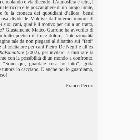
circolando e via dicendo. L’atmosfera è tetra, i
ul terriccio e le pozzanghere di un luogo-limite,
 fu la cronaca dei quotidiani d’allora, bensì
cosa divide le Maldive dall’inferno minore di
suoi cani, qual’è il motivo per cui a un tratto,
ione? Giustamente Matteo Garrone ha avvertito di
tratto poetico di truce dolore, l’intenzionalità
ine tale da non piegarsi al dibattito sui “fatti”
 al tolettatore per cani Pietro De Negri e all’ex
balsamatore
(2002), per invitarci a misurare la
ante con la possibilità di un mondo a confronto,
 “Sono qui, guardate cosa ho fatto”, grida
e tuttora lo cacciano. E anche noi lo guardiamo,
rso]
Franco Pecori