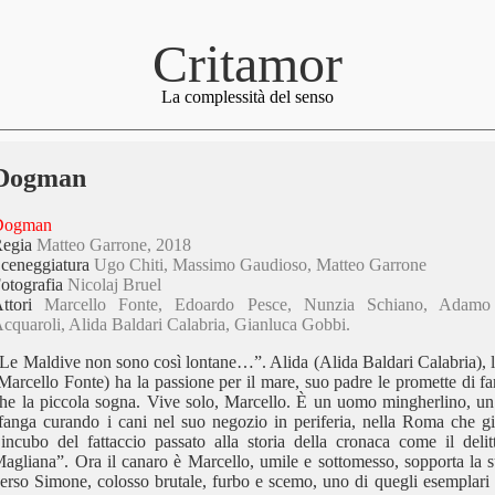
Critamor
La complessità del senso
Dogman
Dogman
Regia
Matteo Garrone, 2018
ceneggiatura
Ugo Chiti, Massimo Gaudioso, Matteo Garrone
otografia
Nicolaj Bruel
Attori
Marcello Fonte, Edoardo Pesce, Nunzia Schiano, Adamo 
cquaroli, Alida Baldari Calabria, Gianluca Gobbi.
Le Maldive non sono così lontane…”. Alida (Alida Baldari Calabria), la
Marcello Fonte) ha la passione per il mare, suo padre le promette di far
he la piccola sogna. Vive solo, Marcello. È un uomo mingherlino, un 
fanga curando i cani nel suo negozio in periferia, nella Roma che gi
’incubo del fattaccio passato alla storia della cronaca come il deli
agliana”. Ora il canaro è Marcello, umile e sottomesso, sopporta la 
erso Simone, colosso brutale, furbo e scemo, uno di quegli esemplari 