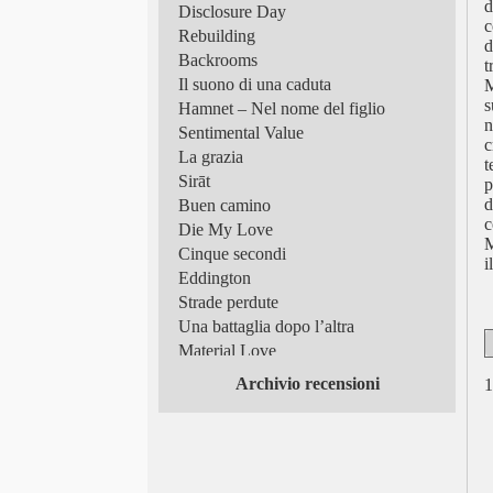
d
Disclosure Day
c
Rebuilding
d
Backrooms
t
Il suono di una caduta
M
s
Hamnet – Nel nome del figlio
n
Sentimental Value
c
La grazia
t
Sirāt
p
d
Buen camino
c
Die My Love
M
Cinque secondi
i
Eddington
Strade perdute
Una battaglia dopo l’altra
Material Love
Frammenti di luce
Archivio recensioni
1
Superman
Tutto in un’estate!
Scomode verità
Queer