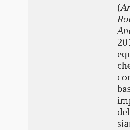
Capitolo 1
(
A
Hit Man – Killer per caso
R
Fuga in Normandia
Il giardino delle vergini suicide
An
C’era una volta in Bhutan
Civil War
20
Autobiography – Il ragazzo e il
generale
equ
May December
Estranei
ch
La zona d’interesse
Povere creature
co
Appuntamento a Land’s End
Il ragazzo e l’airone
bas
Foglie al vento
im
Il maestro giardiniere
The Old Oak
de
C’è ancora domani
Io capitano
sia
Oppenheimer
Barbie