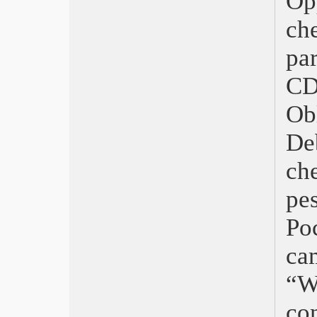
Op
Il male non esiste
Belfast
ch
Ennio
pa
La fiera delle illusioni – Nightmare
Alley
CD
I segni del cuore – CODA
Matrix Resurrections
Ob
Visti nel 2021
Spider-Man: No Way Home
De
Don’t Look Up
Cry Macho – Ritorno a casa
che
È stata la mano di Dio
Mulholland Drive
pe
Il potere del cane
Antigone
Po
Freaks Out
ca
Petite Maman
I’m Your Man
“W
Ariaferma
Titane
co
Respect