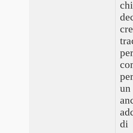
chi
Pacifiction – Un mondo sommerso
Plan 75
de
Mon crime – La colpevole sono io
cr
Il sol dell’avvenire
As bestas – La terra della discordia
tr
Il frutto della tarda estate
Women Talking – Il diritto di scegliere
pe
Empire Of Light
Benedetta
co
The Whale
Tár
pe
Gli spiriti dell’isola
Babylon
un
Visti nel 2022
an
The Fabalmans
Avatar: La via dell’acqua
add
The Woman King
Poker Face
di
Incroci sentimentali
Il piacere è tutto mio