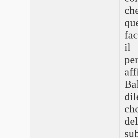
Drive My Car
ch
Dune
Qui rido io
qu
La ragazza con il braccialetto
fa
Blackbird – L’ultimo abbraccio
First Cow
il
Madre
Una donna promettente
pe
Monster Hunter
Run
af
Valley of the Gods
The Father – Nulla è come sembra
Ba
Un altro giro
Babyteeth – Tutti i colori di Milla
di
Rifkin’s Festival
che
Pieces of a Woman
Nomadland
de
Minari
Judas and the Black Messiah
su
Apples