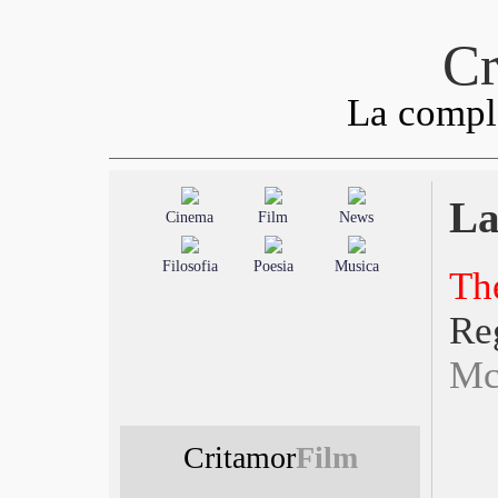
Cr
La comple
La
Cinema
Film
News
Filosofia
Poesia
Musica
Th
R
Mc
Critamor
Film