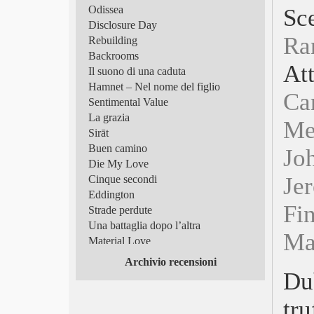
Odissea
S
Disclosure Day
Ra
Rebuilding
Backrooms
At
Il suono di una caduta
Hamnet – Nel nome del figlio
Car
Sentimental Value
La grazia
Me
Sirāt
Buen camino
Jo
Die My Love
Je
Cinque secondi
Eddington
Fi
Strade perdute
Una battaglia dopo l’altra
Ma
Material Love
Frammenti di luce
Archivio recensioni
Superman
Du
Tutto in un’estate!
tru
Scomode verità