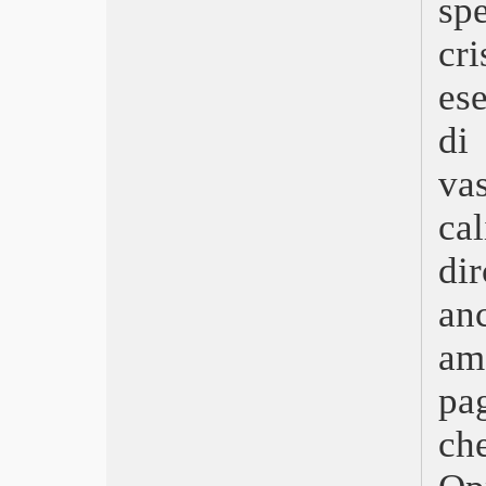
spe
Niente di nuovo sul fronte occidentale
Triangle of Sadness
cr
Le buone stelle – Broker
es
Everything Everywhere All at Once
Maigret
di
Memory
Bullet Train
va
Crimes of the future
Nope
ca
Secret Love
Ada
dir
Gold
I giovani amanti
an
Elvis
am
Jurassic World: il dominio
Top Gun: Maverick
pa
Adorazione
Gli Stati Uniti contro Billie Holiday
ch
La figlia oscura
Licorice Pizza