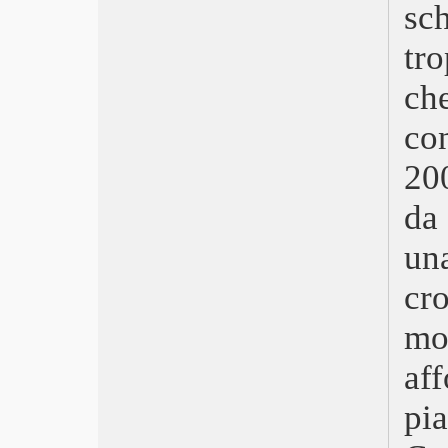
sc
The Midnight Sky
L’incredibile storia dell’isola delle
tr
rose
Mank
ch
L’uno
Il ladro di cardellini
co
Palm Springs – Vivi come se non ci
fosse un domani
20
La vita straordinaria di David
Copperfield
da
Roubaix, una luce
un
Il processo ai Chicago 7
Undine – Un amore per sempre
c
Waiting for the Barbarians
Il meglio deve ancora venire
m
Un amico straordinario
Le Sorelle Macaluso
af
Il primo anno
Ema
pi
Quattro vite
Little Joe