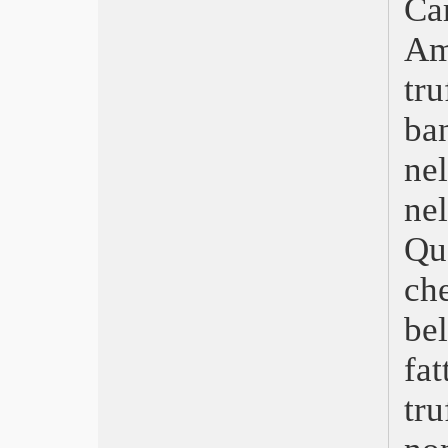
Ca
High Life
Am
Un lungo viaggio nella notte
Vulnerabili
tru
Stay Still
Il regno
ba
L’assistente della star
Da 5 Bloods
nel
Le cose che non ti ho detto
Bar Giuseppe
ne
I miserabili
Qu
Favolacce
Tornare
ch
L’altra metà
7 ore per farti innamorare
be
Il lago delle oche selvatiche
Gli anni più belli
fa
Alice e il sindaco
Judy
tr
Odio l’estate
Underwater