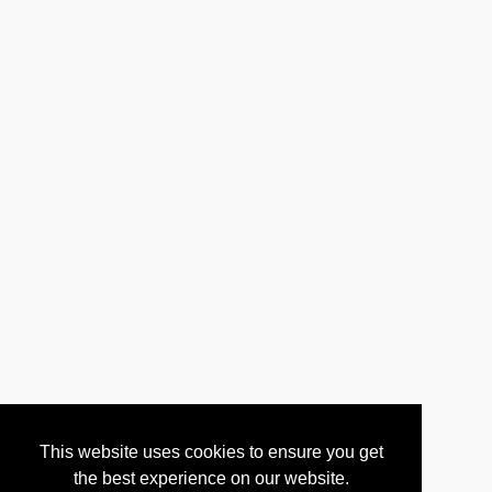
Ritratto di famiglia con tempesta
Pirati dei Caraibi – La vendetta di
Salazar
Cuori puri
Fortunata
Sicilian Ghost Story
My Italy
The Dinner
Scappa – Get Out
Una settimana e un giorno
Tutto quello che vuoi
Song to Song
King Arthur – Il potere della spada
Sole cuore amore
Tanna
The Space Between
Una gita a Roma
A casa nostra
Le donne e il desiderio
This website uses cookies to ensure you get
La tenerezza
the best experience on our website.
Le cose che verranno – L’avenir