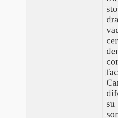
Queer
s
Il seme del fico sacro
Babygirl
d
The Brutalist
Emilia Pérez
va
Here
Una notte a New York
ce
Non dirmi che hai paura
The Beast
de
Anora
co
Berlinguer: La grande ambizione
Parthenope
fa
Megalopolis
Vermiglio
Ca
L’innocenza
Europa
dif
Twisters
Dostoevskij
su
Fly Me to the Moon – Le due facce
della Luna
so
Horizon: An American Saga –