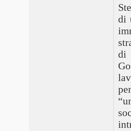
Divine – La fidanzata dell’Altro
St
L’amico del cuore
Ophelia
di
Fino all’ultimo indizio
im
Orecchie
Music
st
I Care a Lot
Tensione superficiale
di
Notizie dal mondo
Lei mi parla ancora
Go
Malcolm & Marie
L’ultimo Paradiso
la
Wonder Woman 1984
Un cielo stellato sopra il ghetto di
pe
Roma
One Night in Miami
“u
Pieces of a Woman
so
La stanza
Dieci film del 2020
in
Soul
Il concorso