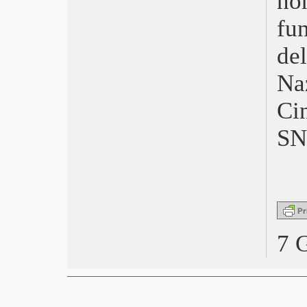
n
Villetta con ospiti
fu
1917
Figli
de
Richard Jewell
La ragazza d’autunno
N
Piccole donne
Hammamet
Ci
Sorry We Missed You
Tolo Tolo
SN
Dieci Film 2019
Pinocchio
Il mistero Henri Pick
Last Christmas
Ritratto della giovane in fiamme
6 Underground
Che fine ha fatto Bernadette?
7 
Storia di un matrimonio
L’inganno perfetto
Un giorno di pioggia a New York
Il peccato