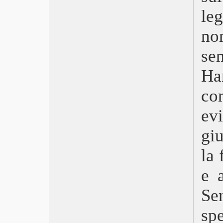
Il seme del fico sacro
le
Babygirl
The Brutalist
no
Emilia Pérez
Here
se
Una notte a New York
Non dirmi che hai paura
Ha
The Beast
Anora
co
Berlinguer: La grande ambizione
ev
Parthenope
Megalopolis
gi
Vermiglio
L’innocenza
la 
Europa
Twisters
e a
Dostoevskij
Fly Me to the Moon – Le due facce
Se
della Luna
Horizon: An American Saga –
sp
Capitolo 1