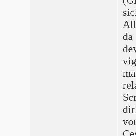
(G
Belfast
Ennio
si
La fiera delle illusioni – Nightmare
Alley
Al
I segni del cuore – CODA
Matrix Resurrections
da
Visti nel 2021
de
Spider-Man: No Way Home
Don’t Look Up
vi
Cry Macho – Ritorno a casa
È stata la mano di Dio
ma
Mulholland Drive
Il potere del cane
re
Antigone
Freaks Out
Sc
Petite Maman
di
I’m Your Man
Ariaferma
vo
Titane
Respect
Ce
Drive My Car