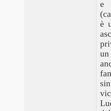
e 
Plan 75
Mon crime – La colpevole sono io
(c
Il sol dell’avvenire
As bestas – La terra della discordia
è 
Il frutto della tarda estate
as
Women Talking – Il diritto di scegliere
Empire Of Light
pr
Benedetta
The Whale
un
Tár
Gli spiriti dell’isola
an
Babylon
Visti nel 2022
fam
The Fabalmans
sin
Avatar: La via dell’acqua
The Woman King
vi
Poker Face
Incroci sentimentali
Lu
Il piacere è tutto mio
Niente di nuovo sul fronte occidentale