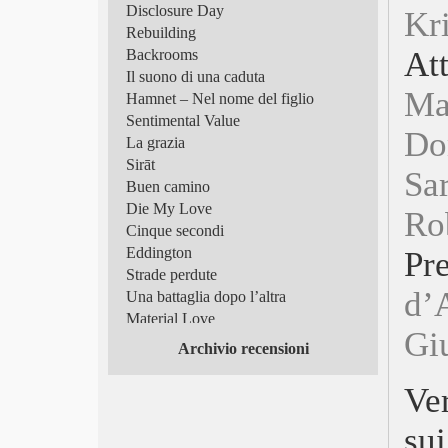
Disclosure Day
Kr
Rebuilding
A
Backrooms
Il suono di una caduta
Ma
Hamnet – Nel nome del figlio
Sentimental Value
Do
La grazia
Sirāt
Sa
Buen camino
Die My Love
Ro
Cinque secondi
Eddington
P
Strade perdute
d’
Una battaglia dopo l’altra
Material Love
Gi
Frammenti di luce
Archivio recensioni
Superman
Tutto in un’estate!
Ve
Scomode verità
Queer
su