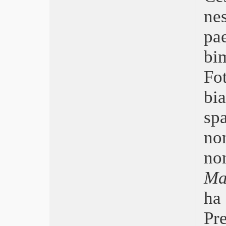
Dune
ne
Qui rido io
La ragazza con il braccialetto
pa
Blackbird – L’ultimo abbraccio
First Cow
bi
Madre
Fo
Una donna promettente
Monster Hunter
bi
Run
Valley of the Gods
sp
The Father – Nulla è come sembra
Un altro giro
no
Babyteeth – Tutti i colori di Milla
Rifkin’s Festival
no
Pieces of a Woman
Ma
Nomadland
Minari
ha
Judas and the Black Messiah
Apples
Pr
Divine – La fidanzata dell’Altro