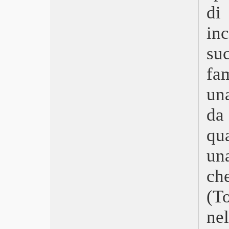
Hit Man – Killer per caso
di
Fuga in Normandia
Il giardino delle vergini suicide
in
C’era una volta in Bhutan
su
Civil War
Autobiography – Il ragazzo e il
fam
generale
May December
un
Estranei
La zona d’interesse
da
Povere creature
Appuntamento a Land’s End
qu
Il ragazzo e l’airone
Foglie al vento
un
Il maestro giardiniere
ch
The Old Oak
C’è ancora domani
(T
Io capitano
Oppenheimer
nel
Barbie
Pacifiction – Un mondo sommerso