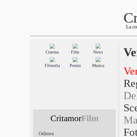
Cr
La co
Ve
Cinema
Film
News
Filosofia
Poesia
Musica
Ve
R
De
Sc
Critamor
Film
Ma
Fo
Odissea