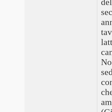
del
Triangle of Sadness
Le buone stelle – Broker
se
Everything Everywhere All at Once
Maigret
an
Memory
ta
Bullet Train
Crimes of the future
la
Nope
Secret Love
ca
Ada
Gold
No
I giovani amanti
Elvis
sed
Jurassic World: il dominio
co
Top Gun: Maverick
Adorazione
che
Gli Stati Uniti contro Billie Holiday
La figlia oscura
a
Licorice Pizza
Il male non esiste