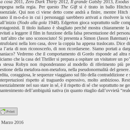
a cosa
2011,
Zero Dark Thirty
2012,
Il grande Gatsby
2013,
Exodus 
mpegna nella regia. Per questo
The Gift
si è tirato in ballo Hitch
ssenziale. Qui non ci viene detto come andrà a finire, mentre Hitch s
ano il m-o-d-o in cui i personaggi sarebbero arrivati a risolvere la vi
all’inizio (
Nodo alla gola
1948). Edgerton gioca soprattutto sulle compo
rotagonisti. Il titolo italiano è sbagliato perché mostra chiaramente 
nvitati a leggere il film in funzione della falsa presentazione del person
 tutt’altro che uno sconosciuto! Si presenta a Simon (Jason Bateman
ntrufolarsi nella loro casa, dove la coppia ha appena traslocato. Dice
a l’aria di non riconoscerlo, di non ricordarsene. Siamo portati a dar
aniaco? Vedremo che il comportamento di Gordo risponde ad altra ra
iciamo che la casa del Thriller si prepara a ospitare un visitatore un po
a stessa Robyn non risponderanno al modello di riferimento più pro
estione della metafora-non-metafora, nella pseudonormalità del genere.
rdita, coraggiosa, le sequenze viaggiano sul filo della contraddizione e
nterpretazioni rispetto al traguardo espressivo, molto ambizioso. Rest
ssenzialmente nel suo stare in sé, è il rispetto di sé che soprattutto ne 
antenimento dell’ambiguità nativa (in quanto ritaglio dall’ovvietà “real
 Marzo 2016