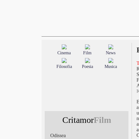
Cinema
Film
News
T
Filosofia
Poesia
Musica
S
F
A
K
E
a
u
Critamor
Film
n
a
a
C
Odissea