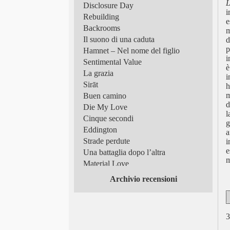
L
Disclosure Day
i
Rebuilding
e
Backrooms
m
Il suono di una caduta
d
p
Hamnet – Nel nome del figlio
i
Sentimental Value
è
La grazia
i
Sirāt
h
m
Buen camino
d
Die My Love
l
Cinque secondi
g
Eddington
a
Strade perdute
i
e
Una battaglia dopo l’altra
m
Material Love
Frammenti di luce
Archivio recensioni
Superman
Tutto in un’estate!
Scomode verità
3
Queer