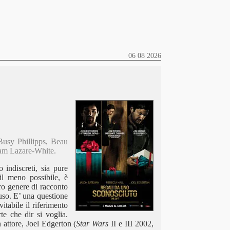
06 08 2026
Busy Phillipps, Beau
dam Lazare-White.
 indiscreti, sia pure
l meno possibile, è
ro genere di racconto
’uso. E’ una questione
itabile il riferimento
e che dir si voglia.
 attore, Joel Edgerton (
Star Wars
II e III 2002,