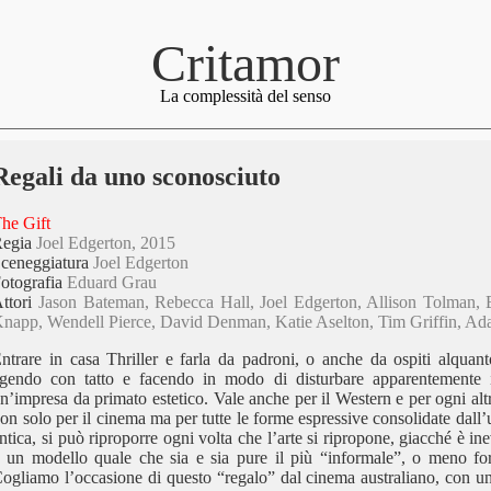
Critamor
La complessità del senso
Regali da uno sconosciuto
he Gift
Regia
Joel Edgerton, 2015
ceneggiatura
Joel Edgerton
otografia
Eduard Grau
ttori
Jason Bateman, Rebecca Hall, Joel Edgerton, Allison Tolman, 
napp, Wendell Pierce, David Denman, Katie Aselton, Tim Griffin, A
ntrare in casa Thriller e farla da padroni, o anche da ospiti alquanto
gendo con tatto e facendo in modo di disturbare apparentemente i
n’impresa da primato estetico. Vale anche per il Western e per ogni alt
on solo per il cinema ma per tutte le forme espressive consolidate dall
ntica, si può riproporre ogni volta che l’arte si ripropone, giacché è inev
 un modello quale che sia e sia pure il più “informale”, o meno fort
ogliamo l’occasione di questo “regalo” dal cinema australiano, con un