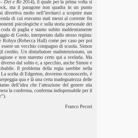
– Dei e Re
2014), il quale per la prima volta si
cock, ma il paragone non quadra in un punto
i divertiva molto nell’invitarci a scoprire man
cenda di cui eravamo stati messi al corrente fin
nenti psicologiche e sulla storia personale dei
la coda di paglia e siamo subito maldestramente
aggio di Gordo, interpretato dallo stesso regista:
) e Robyn (Rebecca Hall) come per caso per poi
 di essere un vecchio compagno di scuola. Simon
gli credito. Un disturbatore malintenzionato, un
gione e non staremo certo qui a svelarla. Ma
’ diverso dal solito e, a specchio, anche Simon e
babile. Il problema della regia sarebbe nella
 La scelta di Edgerton, dovremo riconoscerlo, è
 serpeggia qua e là una certa inadeguatezza delle
iamo dell’idea che l’attrazione del genere stia
genera la conferma, conferma indispensabile per il
e”).
Franco Pecori