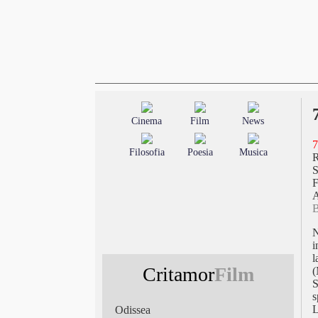
Cinema
Film
News
7
Filosofia
Poesia
Musica
S
F
A
B
N
i
l
Critamor
Film
(
S
s
L
Odissea