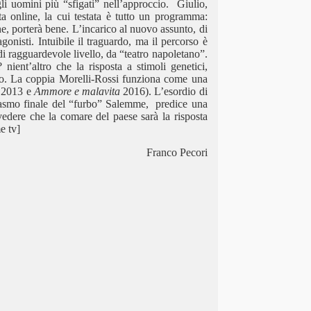
li uomini più “sfigati” nell’approccio. Giulio,
a online, la cui testata è tutto un programma:
 porterà bene. L’incarico al nuovo assunto, di
agonisti. Intuibile il traguardo, ma il percorso è
i ragguardevole livello, da “teatro napoletano”.
 nient’altro che la risposta a stimoli genetici,
posto. La coppia Morelli-Rossi funziona come una
2013 e
Ammore e malavita
2016). L’esordio di
usiasmo finale del “furbo” Salemme, predice una
dere che la comare del paese sarà la risposta
e tv]
Franco Pecori