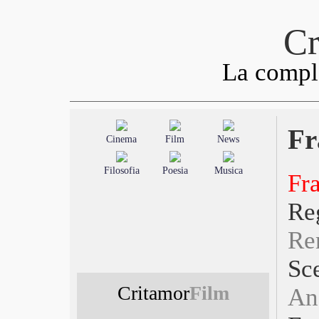
Cr
La comple
Fr
Cinema
Film
News
Filosofia
Poesia
Musica
Fr
R
Re
Sc
Critamor
Film
An