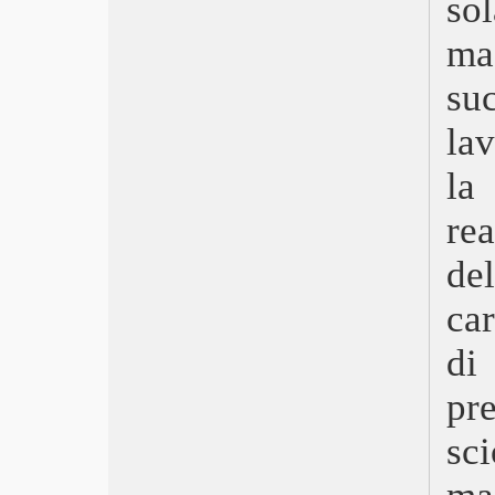
so
Triangle of Sadness
Le buone stelle – Broker
ma
Everything Everywhere All at Once
Maigret
su
Memory
la
Bullet Train
Crimes of the future
la
Nope
Secret Love
rea
Ada
Gold
de
I giovani amanti
Elvis
ca
Jurassic World: il dominio
di
Top Gun: Maverick
Adorazione
pr
Gli Stati Uniti contro Billie Holiday
La figlia oscura
sc
Licorice Pizza
Il male non esiste