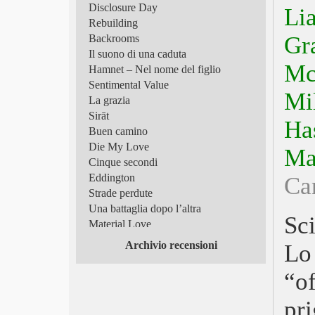
Disclosure Day
Li
Rebuilding
Gr
Backrooms
Il suono di una caduta
Mc
Hamnet – Nel nome del figlio
Sentimental Value
Mi
La grazia
Sirāt
Ha
Buen camino
Die My Love
Ma
Cinque secondi
Eddington
Ca
Strade perdute
Una battaglia dopo l’altra
Sc
Material Love
Frammenti di luce
Archivio recensioni
Lo
Superman
Tutto in un’estate!
“o
Scomode verità
Queer
pr