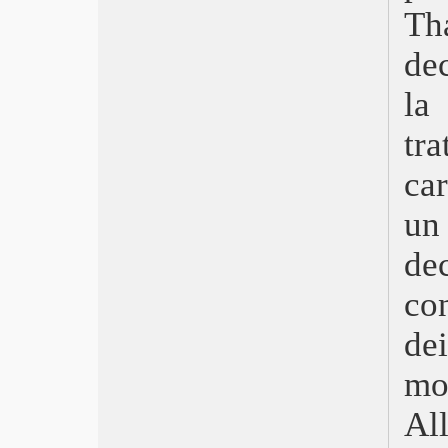
Hit Man – Killer per caso
Th
Fuga in Normandia
Il giardino delle vergini suicide
dec
C’era una volta in Bhutan
la 
Civil War
Autobiography – Il ragazzo e il
tr
generale
May December
car
Estranei
La zona d’interesse
un
Povere creature
Appuntamento a Land’s End
de
Il ragazzo e l’airone
Foglie al vento
co
Il maestro giardiniere
de
The Old Oak
C’è ancora domani
mo
Io capitano
Oppenheimer
Al
Barbie
Pacifiction – Un mondo sommerso