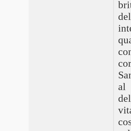
br
Plan 75
Mon crime – La colpevole sono io
de
Il sol dell’avvenire
As bestas – La terra della discordia
in
Il frutto della tarda estate
qu
Women Talking – Il diritto di scegliere
Empire Of Light
co
Benedetta
The Whale
co
Tár
Gli spiriti dell’isola
Sa
Babylon
Visti nel 2022
a
The Fabalmans
de
Avatar: La via dell’acqua
The Woman King
vit
Poker Face
Incroci sentimentali
co
Il piacere è tutto mio
Niente di nuovo sul fronte occidentale