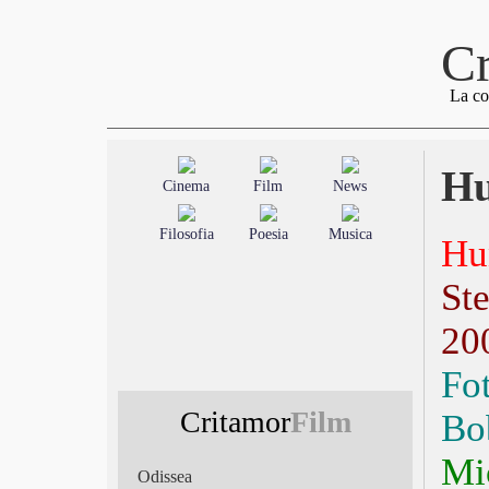
Cr
La co
Hu
Cinema
Film
News
Filosofia
Poesia
Musica
Hu
St
20
Fo
Critamor
Film
Bo
Mi
Odissea