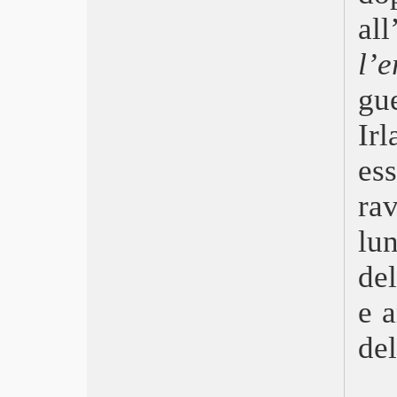
Dune
al
Qui rido io
La ragazza con il braccialetto
l’e
Blackbird – L’ultimo abbraccio
First Cow
gu
Madre
Ir
Una donna promettente
Monster Hunter
es
Run
Valley of the Gods
ra
The Father – Nulla è come sembra
Un altro giro
lu
Babyteeth – Tutti i colori di Milla
Rifkin’s Festival
del
Pieces of a Woman
e a
Nomadland
Minari
de
Judas and the Black Messiah
Apples
Divine – La fidanzata dell’Altro