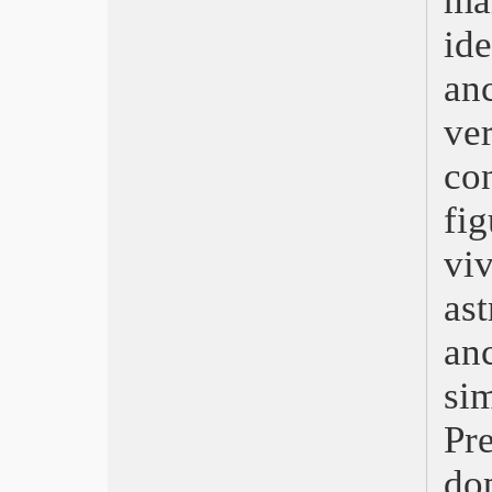
ma
Belfast
Ennio
id
La fiera delle illusioni – Nightmare
Alley
anc
I segni del cuore – CODA
Matrix Resurrections
ver
Visti nel 2021
co
Spider-Man: No Way Home
Don’t Look Up
fi
Cry Macho – Ritorno a casa
È stata la mano di Dio
vi
Mulholland Drive
Il potere del cane
as
Antigone
Freaks Out
an
Petite Maman
si
I’m Your Man
Ariaferma
Pr
Titane
Respect
d
Drive My Car