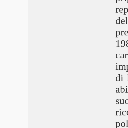
Il seme del fico sacro
r
Babygirl
The Brutalist
de
Emilia Pérez
Here
pr
Una notte a New York
Non dirmi che hai paura
19
The Beast
Anora
ca
Berlinguer: La grande ambizione
im
Parthenope
Megalopolis
di
Vermiglio
L’innocenza
abi
Europa
Twisters
su
Dostoevskij
Fly Me to the Moon – Le due facce
ri
della Luna
Horizon: An American Saga –
pol
Capitolo 1