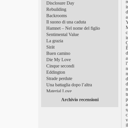
r
Disclosure Day
i
Rebuilding
d
Backrooms
a
Il suono di una caduta
Y
M
Hamnet – Nel nome del figlio
c
Sentimental Value
i
La grazia
C
Sirāt
È
d
Buen camino
a
Die My Love
l
Cinque secondi
n
Eddington
m
Strade perdute
d
d
Una battaglia dopo l’altra
n
Material Love
t
Frammenti di luce
p
Archivio recensioni
Superman
a
s
Tutto in un’estate!
c
Scomode verità
v
Queer
i