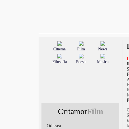
Cinema
Film
News
L
Filosofia
Poesia
Musica
S
F
A
R
K
Critamor
Film
C
a
t
Odissea