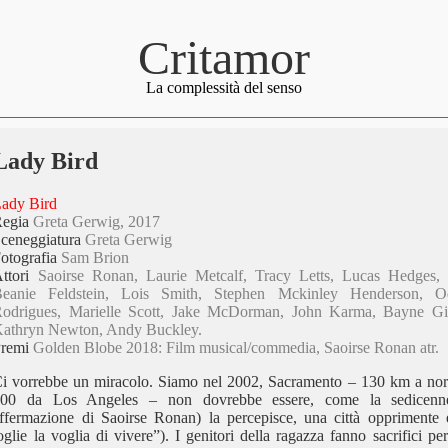
Critamor
La complessità del senso
Lady Bird
ady Bird
Regia
Greta Gerwig, 2017
ceneggiatura
Greta Gerwig
otografia
Sam Brion
ttori
Saoirse Ronan, Laurie Metcalf, Tracy Letts, Lucas Hedges,
Beanie Feldstein, Lois Smith, Stephen Mckinley Henderson, 
odrigues, Marielle Scott, Jake McDorman, John Karma, Bayne Gi
athryn Newton, Andy Buckley.
Premi
Golden Blobe 2018: Film musical/commedia, Saoirse Ronan atr.
i vorrebbe un miracolo. Siamo nel 2002, Sacramento – 130 km a nor
600 da Los Angeles – non dovrebbe essere, come la sedicenne
ffermazione di Saoirse Ronan) la percepisce, una città opprimente e 
oglie la voglia di vivere”). I genitori della ragazza fanno sacrifici 