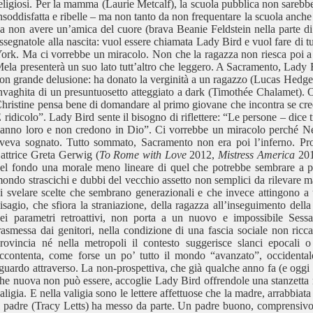
eligiosi. Per la mamma (Laurie Metcalf), la scuola pubblica non sarebbe
nsoddisfatta e ribelle – ma non tanto da non frequentare la scuola anche
a non avere un’amica del cuore (brava Beanie Feldstein nella parte di 
ssegnatole alla nascita: vuol essere chiamata Lady Bird e vuol fare di t
ork. Ma ci vorrebbe un miracolo. Non che la ragazza non riesca poi a p
ela presenterà un suo lato tutt’altro che leggero. A Sacramento, Lady
on grande delusione: ha donato la verginità a un ragazzo (Lucas Hedges) 
nvaghita di un presuntuosetto atteggiato a dark (Timothée Chalamet). 
hristine pensa bene di domandare al primo giovane che incontra se cre
 ridicolo”. Lady Bird sente il bisogno di riflettere: “Le persone – dice 
anno loro e non credono in Dio”. Ci vorrebbe un miracolo perché New
veva sognato. Tutto sommato, Sacramento non era poi l’inferno. P
’attrice Greta Gerwig (
To Rome with Love
2012,
Mistress America
2015
el fondo una morale meno lineare di quel che potrebbe sembrare a pri
ondo strascichi e dubbi del vecchio assetto non semplici da rilevare 
i svelare scelte che sembrano generazionali e che invece attingono a un
isagio, che sfiora la straniazione, della ragazza all’inseguimento della
ei parametri retroattivi, non porta a un nuovo e impossibile Sessan
rasmessa dai genitori, nella condizione di una fascia sociale non ricc
rovincia né nella metropoli il contesto suggerisce slanci epocali o
ccontenta, come forse un po’ tutto il mondo “avanzato”, occidental
guardo attraverso. La non-prospettiva, che già qualche anno fa (e oggi 
he nuova non può essere, accoglie Lady Bird offrendole una stanzetta n
aligia. E nella valigia sono le lettere affettuose che la madre, arrabbiata
l padre (Tracy Letts) ha messo da parte. Un padre buono, comprensivo, 