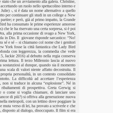
 stato che un avviamento alla galera. Christine,
 accettando un ruolo nello spettacolino interno e
Julie) -, si è data un nome alternativo a quello
utto per continuare gli studi in un college a New
artire; e però, già al primo impatto, la Grande
 Bird ha consumato le prime esperienze amorose
che le ha riservato una certa sorpresa, si è poi
Ora, alla prima occasione di svago a New York,
da in Dio. Il giovane risponde sarcastico: “No!
tra sé e sé – si chiamano col nome che i genitori
 York fosse la città fantastica che Lady Bird
rofonda con leggerezza, la commedia che vede
, Jackie 2016) al debutto nella regia conserva
ma lettura. Il terzo Millennio lascia al nuovo
ma sostanziosi al dunque, quando sia il momento
a scala di valori niente affatto decostruita. Il
 propria personalità, in un contesto consolidato
totto. La difficoltà ad accettare l’esperienza
a, non si traduce in alcuna “esplosione”. Né in
 ribaltamenti di prospettiva. Greta Gerwig si
e o come si voglia chiamare, di lanciare uno
ancor di più?) si offriva alla generazione nuova
ella metropoli, con un lettino dove poggiare la
 e muta verso di lei, ha provato a scriverle e che
disposto al dialogo, disoccupato. Il film si era