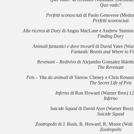
Quo vado?
Perfetti sconosciuti
di Paolo Genovese (Medusa
Perfetti sconosciuti
Alla ricerca di Dory
di Angus MacLane e Andrew Stanton (
Finding Dory
Animali fantastici e dove trovarli
di David Yates (War
Fantastic Beasts and Where to F
Revenant – Redivivo
di Alejandro Gonzalez Iñárrit
The Revenant
Pets – Vita da animali di
Yarrow Cheney e Chris Renaud 
The Secret Life of Pets
Inferno
di Ron Howard (Warner Bros) 12
Inferno
Suicide Squad
di David Ayer (Warner Bros)
Suicide Squad
Zootropolis
di J. Bush, B. Howard, R. Moore (Walt 
Zootropolis