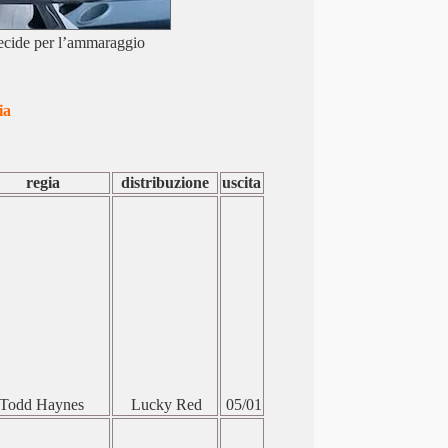
decide per l’ammaraggio
ia
regia
distribuzione
uscita
Todd Haynes
Lucky Red
05/01