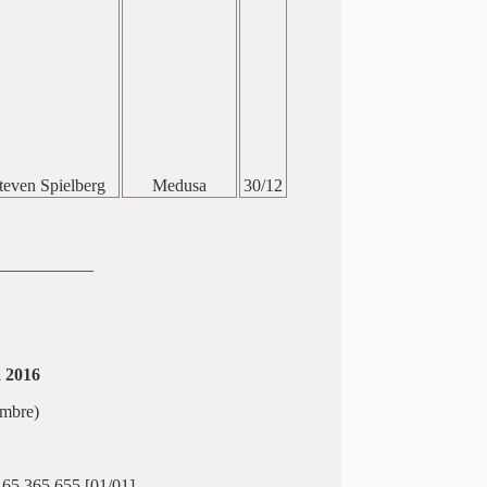
teven Spielberg
Medusa
30/12
___________
a 2016
embre)
65.365.655 [01/01]