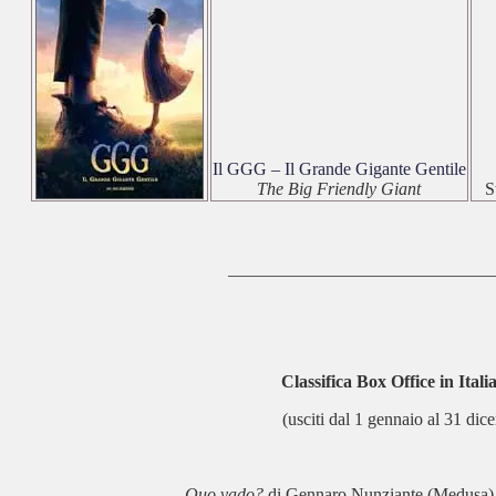
Il GGG – Il Grande Gigante Gentile
The Big Friendly Giant
S
______________________________
Classifica Box Office in Itali
(usciti dal 1 gennaio al 31 dic
Quo vado?
di Gennaro Nunziante (Medusa) 