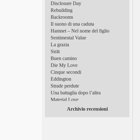
Disclosure Day
Rebuilding
Backrooms
Il suono di una caduta
Hamnet – Nel nome del figlio
Sentimental Value
La grazia
Sirāt
Buen camino
Die My Love
Cinque secondi
Eddington
Strade perdute
Una battaglia dopo l’altra
Material Love
Frammenti di luce
Archivio recensioni
Superman
Tutto in un’estate!
Scomode verità
Queer