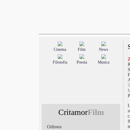
Cinema
Film
News
Z
Filosofia
Poesia
Musica
S
F
T
M
L
Critamor
Film
s
c
f
t
Odissea