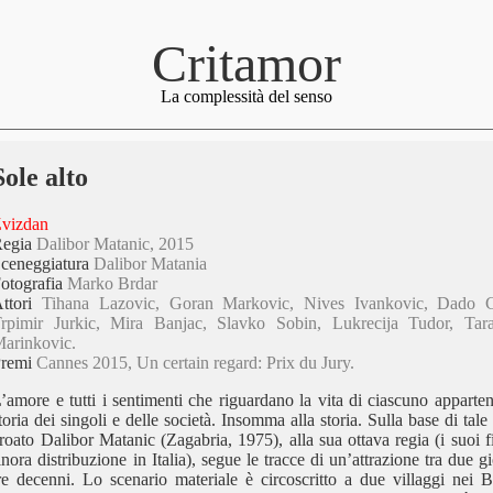
Critamor
La complessità del senso
Sole alto
vizdan
Regia
Dalibor Matanic, 2015
ceneggiatura
Dalibor Matania
otografia
Marko Brdar
Attori
Tihana Lazovic, Goran Markovic, Nives Ivankovic, Dado Co
rpimir Jurkic, Mira Banjac, Slavko Sobin, Lukrecija Tudor, Tar
arinkovic.
Premi
Cannes 2015, Un certain regard: Prix du Jury.
’amore e tutti i sentimenti che riguardano la vita di ciascuno appar
toria dei singoli e delle società. Insomma alla storia. Sulla base di tale 
roato Dalibor Matanic (Zagabria, 1975), alla sua ottava regia (i suoi
inora distribuzione in Italia), segue le tracce di un’attrazione tra due gi
re decenni. Lo scenario materiale è circoscritto a due villaggi nei 