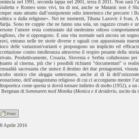
omincia nel 1991, seconda tappa nel 2001, terza il 2011. Non sarà l’ar
iulietta e Romeo sono vivi, tra di noi, anche se Matanic non è Sha
empre stato attratto dall’onnipotente odio interetnico che percorre i B
olitica o dalla religione». Nei tre momenti, Tihana Lazovic è Ivan,
arija. Sono tre coppie che ne fanno una sola, un ragazzo croato e un
ersone l’amore resta contrastato dal medesimo odioso comportamento 
ogliono, che si oppongono. E una vita normale sarà ancora un sogno 
ravi, entrano nelle tre storie diverse e uguali con appassionata maest
ioco delle variazioni/varianti e propongono un implicito ed efficac
ccettazione contro intolleranza attraverso il respiro pesante della stori
rivato. Produttivamente, Croazia, Slovenia e Serbia collaborano per
uanto al cinema, più che i possibili richiami “documentari” o realisti
ensualità sacrosanta che unisce il destino dei due protagonisti, vissut
ncubo storico che aleggia sotterraneo, anche al di là dell’orizzont
eonazismo, dell’antagonismo religioso di cui ci accorgiamo mentre l’attra
ltrapoetica come questa si dovrà tornare indietro di molto (1952), a un 
l Bergman di
Sommaren med Monika
(
Monica e il desiderio
, uscito da 
8 Aprile 2016