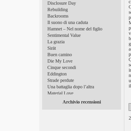
c
Disclosure Day
G
Rebuilding
s
Backrooms
p
Il suono di una caduta
M
p
Hamnet – Nel nome del figlio
v
Sentimental Value
b
La grazia
g
Sirāt
a
p
Buen camino
Q
Die My Love
s
Cinque secondi
i
Eddington
n
Strade perdute
u
i
Una battaglia dopo l’altra
Material Love
Frammenti di luce
Archivio recensioni
Superman
Tutto in un’estate!
2
Scomode verità
Queer