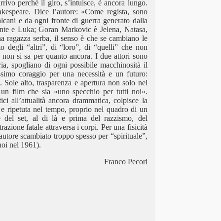
rivo perché il giro, s’intuisce, è ancora lungo.
kespeare. Dice l’autore: «Come regista, sono
alcani e da ogni fronte di guerra generato dalla
 Ante e Luka; Goran Markovic è Jelena, Natasa,
a ragazza serba, il senso è che se cambiano le
degli “altri”, di “loro”, di “quelli” che non
non si sa per quanto ancora. I due attori sono
ria, spogliano di ogni possibile macchinosità il
issimo coraggio per una necessità e un futuro:
a. Sole alto, trasparenza e apertura non solo nel
 un film che sia «uno specchio per tutti noi».
ci all’attualità ancora drammatica, colpisce la
a e ripetuta nel tempo, proprio nel quadro di un
e del set, al di là e prima del razzismo, del
zione fatale attraversa i corpi. Per una fisicità
autore scambiato troppo spesso per “spirituale”,
noi nel 1961).
Franco Pecori