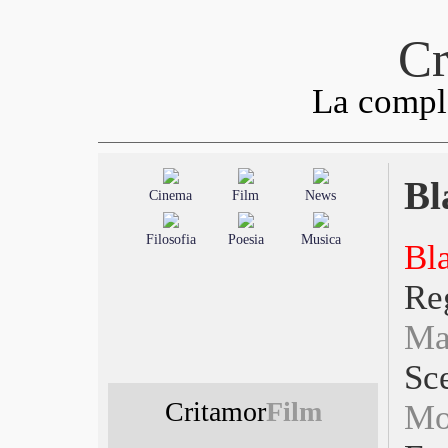
Cr
La comple
Bl
Cinema
Film
News
Filosofia
Poesia
Musica
Bl
R
Ma
Sc
Critamor
Film
Mo