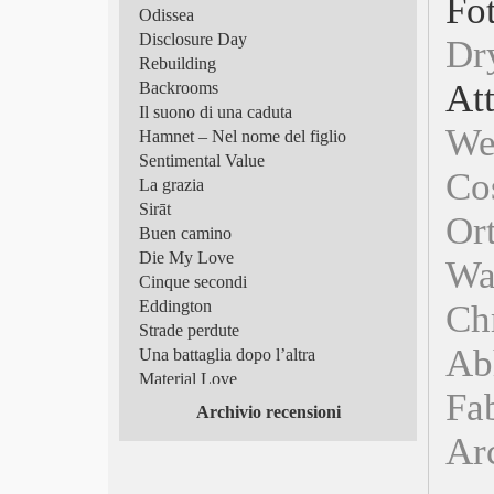
Fo
Odissea
Disclosure Day
Dr
Rebuilding
At
Backrooms
Il suono di una caduta
We
Hamnet – Nel nome del figlio
Sentimental Value
Co
La grazia
Sirāt
Or
Buen camino
Die My Love
W
Cinque secondi
Eddington
Ch
Strade perdute
Ab
Una battaglia dopo l’altra
Material Love
Fab
Frammenti di luce
Archivio recensioni
Superman
Ar
Tutto in un’estate!
Scomode verità