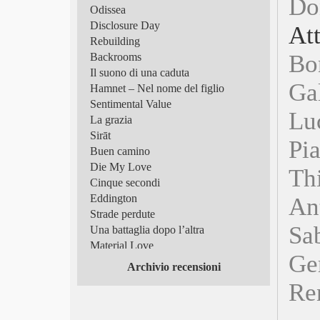
Do
Odissea
Disclosure Day
At
Rebuilding
Bo
Backrooms
Il suono di una caduta
Ga
Hamnet – Nel nome del figlio
Sentimental Value
Lu
La grazia
Sirāt
Pi
Buen camino
Die My Love
Th
Cinque secondi
Eddington
An
Strade perdute
Sa
Una battaglia dopo l’altra
Material Love
Ge
Frammenti di luce
Archivio recensioni
Superman
Re
Tutto in un’estate!
Scomode verità