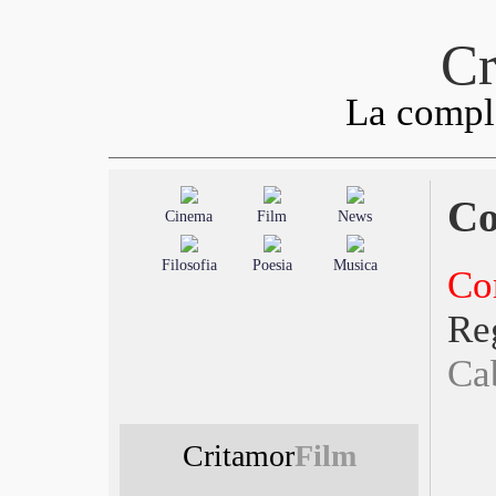
Cr
La comple
Co
Cinema
Film
News
Filosofia
Poesia
Musica
Co
R
Ca
Critamor
Film