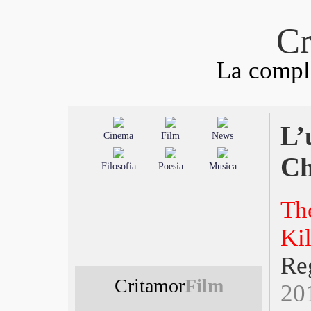
Cr
La comple
L
Cinema
Film
News
Ch
Filosofia
Poesia
Musica
T
Ki
Re
Critamor
Film
20