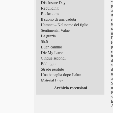
v
Disclosure Day
p
Rebuilding
a
Backrooms
d
Il suono di una caduta
c
b
Hamnet – Nel nome del figlio
r
Sentimental Value
i
La grazia
l
Sirāt
F
p
Buen camino
s
Die My Love
i
Cinque secondi
d
Eddington
s
Strade perdute
d
n
Una battaglia dopo l’altra
a
Material Love
S
Frammenti di luce
m
Archivio recensioni
Superman
(
s
Tutto in un’estate!
l
Scomode verità
A
Queer