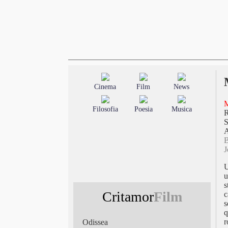
Cinema
Film
News
M
Filosofia
Poesia
Musica
S
A
B
J
U
u
s
Critamor
Film
c
s
q
r
Odissea