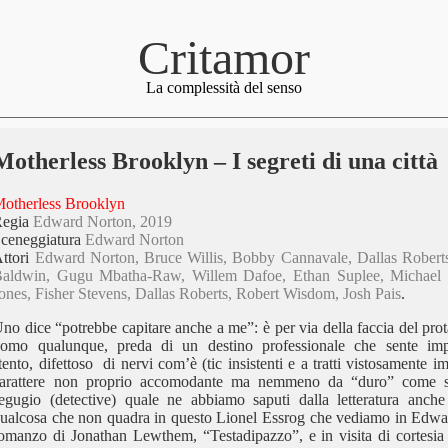
Critamor
La complessità del senso
Motherless Brooklyn – I segreti di una città
otherless Brooklyn
Regia
Edward Norton, 2019
ceneggiatura
Edward Norton
ttori
Edward Norton, Bruce Willis, Bobby Cannavale, Dallas Robert
aldwin, Gugu Mbatha-Raw, Willem Dafoe, Ethan Suplee, Michael 
ones, Fisher Stevens, Dallas Roberts, Robert Wisdom, Josh Pais
.
no dice “potrebbe capitare anche a me”: è per via della faccia del prot
omo qualunque, preda di un destino professionale che sente imp
tento, difettoso di nervi com’è (tic insistenti e a tratti vistosamente 
arattere non proprio accomodante ma nemmeno da “duro” come s
egugio (detective) quale ne abbiamo saputi dalla letteratura anch
ualcosa che non quadra in questo Lionel Essrog che vediamo in Edwar
omanzo di Jonathan Lewthem, “Testadipazzo”, e in visita di cortesia