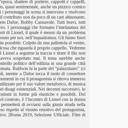
poca, sbattere di portiere, cappotti e cappelli,
ido, quasi sentimentale, anche un pizzico comico
cui i personaggi in scena si muovono e risolvono
il contributo non da poco di un cast altisonante,
lem Dafoe, Bobby Cannavale. Tutti bravi, tutti
ro. I personaggi che formano l’intelaiatura del
enti di Lionel, il quale è mosso da un problema
ssuto per noi, nell’inquadratura. Gli fanno fuori
 possibile. Colpito da una pallottola al ventre,
alcosa che riguarda il proprio cappello. Vedremo
Lionel a seguirne la traccia e tirare il filo non
aveva sospettato mai. Il tema sarebbe anche
ntrollo politico dell’edilizia in una grande città
iminata. Baldwin fa la parte del “palazzinaro” (ci
oli, mentre a Dafoe tocca il ruolo di connettore
momenti in cui il protagonista si ritrova immerso
ilizzato per il suo valore metaforico, di musica
ri disagi esistenziali. Nei decenni successivi, lo
nismi in forme più elastiche e possibili. Del
l contesto, è l’incontro di Lionel con la donna
rmetterà di avviarsi sulla giusta strada nella
so rispetto al vissuto emotivo del protagonista,
sivo. [Roma 2019, Selezione Ufficiale. Film di