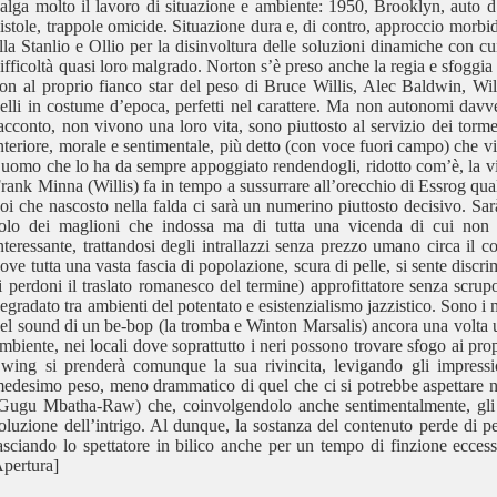
alga molto il lavoro di situazione e ambiente: 1950, Brooklyn, auto d’e
istole, trappole omicide. Situazione dura e, di contro, approccio morb
lla Stanlio e Ollio per la disinvoltura delle soluzioni dinamiche con 
ifficoltà quasi loro malgrado. Norton s’è preso anche la regia e sfoggia 
on al proprio fianco star del peso di Bruce Willis, Alec Baldwin, Wi
elli in costume d’epoca, perfetti nel carattere. Ma non autonomi davve
acconto, non vivono una loro vita, sono piuttosto al servizio dei torm
nteriore, morale e sentimentale, più detto (con voce fuori campo) che vi
’uomo che lo ha da sempre appoggiato rendendogli, ridotto com’è, la vita
rank Minna (Willis) fa in tempo a sussurrare all’orecchio di Essrog qu
oi che nascosto nella falda ci sarà un numerino piuttosto decisivo. Sarà 
olo dei maglioni che indossa ma di tutta una vicenda di cui non 
nteressante, trattandosi degli intrallazzi senza prezzo umano circa il co
ove tutta una vasta fascia di popolazione, scura di pelle, si sente discr
i perdoni il traslato romanesco del termine) approfittatore senza scrup
egradato tra ambienti del potentato e esistenzialismo jazzistico. Sono i 
el sound di un be-bop (la tromba e Winton Marsalis) ancora una volta ut
mbiente, nei locali dove soprattutto i neri possono trovare sfogo ai prop
wing si prenderà comunque la sua rivincita, levigando gli impressio
edesimo peso, meno drammatico di quel che ci si potrebbe aspettare ne
Gugu Mbatha-Raw) che, coinvolgendolo anche sentimentalmente, gli pe
oluzione dell’intrigo. Al dunque, la sostanza del contenuto perde di pe
asciando lo spettatore in bilico anche per un tempo di finzione ecces
pertura]