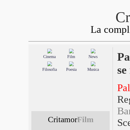
Cr
La comple
Pa
Cinema
Film
News
se
Filosofia
Poesia
Musica
Pa
Ba
Critamor
Film
Sc