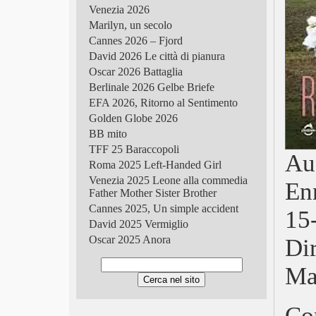
Venezia 2026
Marilyn, un secolo
Cannes 2026 – Fjord
David 2026 Le città di pianura
Oscar 2026 Battaglia
Berlinale 2026 Gelbe Briefe
EFA 2026, Ritorno al Sentimento
Golden Globe 2026
BB mito
TFF 25 Baraccopoli
Au
Roma 2025 Left-Handed Girl
Venezia 2025 Leone alla commedia
En
Father Mother Sister Brother
Cannes 2025, Un simple accident
15
David 2025 Vermiglio
Oscar 2025 Anora
Di
Berlinale 2025 Dreams
Ma
Golden Globe 2025
TFF 2024 Holy Rosita
Roma 2024, Sanità cinese
Co