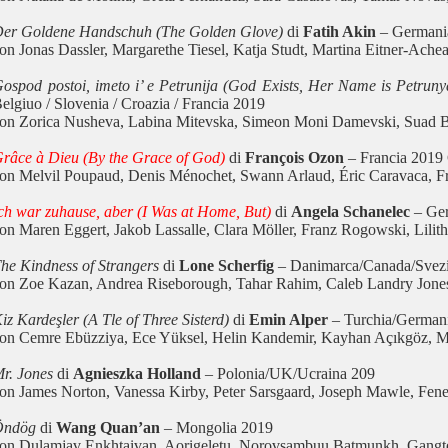
er Goldene Handschuh (The Golden Glove)
di
Fatih Akin
– Germani
on Jonas Dassler, Margarethe Tiesel, Katja Studt, Martina Eitner-A
ospod postoi, imeto i’ e Petrunija (God Exists, Her Name is Petruny
elgiuo / Slovenia / Croazia / Francia 2019
on Zorica Nusheva, Labina Mitevska, Simeon Moni Damevski, Suad B
râce à Dieu (By the Grace of God)
di
François Ozon
– Francia 20
on Melvil Poupaud, Denis Ménochet, Swann Arlaud, Éric Caravaca, F
ch war zuhause, aber (I Was at Home, But)
di
Angela Schanelec
– Ge
on Maren Eggert, Jakob Lassalle, Clara Möller, Franz Rogowski, Lilit
he Kindness of Strangers
di
Lone Scherfig
– Danimarca/Canada/Svezi
on Zoe Kazan, Andrea Riseborough, Tahar Rahim, Caleb Landry Jones
iz Kardeşler (A Tle of Three Sisterd)
di
Emin Alper
– Turchia/German
on Cemre Ebüzziya, Ece Yüksel, Helin Kandemir, Kayhan Açıkgöz, M
r. Jones
di
Agnieszka Holland
– Polonia/UK/Ucraina 209
on James Norton, Vanessa Kirby, Peter Sarsgaard, Joseph Mawle, Fen
Öndög
di
Wang Quan’an
– Mongolia 2019
on Dulamjav Enkhtaivan, Aorigeletu, Norovsambuu Batmunkh, Gangt