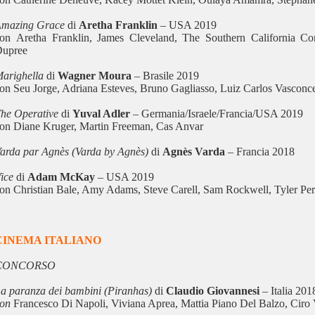
Amazing Grace
di
Aretha Franklin
– USA 2019
on Aretha Franklin, James Cleveland, The Southern California Co
Dupree
arighella
di
Wagner Moura
– Brasile 2019
on Seu Jorge, Adriana Esteves, Bruno Gagliasso, Luiz Carlos Vasconc
he Operative
di
Yuval Adler
– Germania/Israele/Francia/USA 2019
on Diane Kruger, Martin Freeman, Cas Anvar
arda par Agnès (Varda by Agnès)
di
Agnès Varda
– Francia 2018
ice
di
Adam McKay
– USA 2019
on Christian Bale, Amy Adams, Steve Carell, Sam Rockwell, Tyler Pe
CINEMA ITALIANO
CONCORSO
a paranza dei bambini (Piranhas)
di
Claudio Giovannesi
– Italia 201
con
Francesco Di Napoli, Viviana Aprea, Mattia Piano Del Balzo, Ciro 