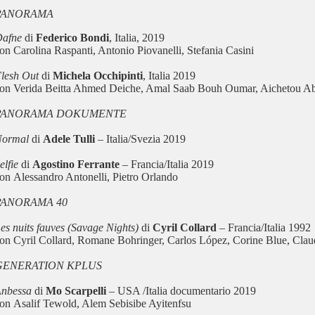
PANORAMA
Dafne
di
Federico Bondi
, Italia, 2019
on Carolina Raspanti, Antonio Piovanelli, Stefania Casini
lesh Out
di
Michela Occhipinti
, Italia 2019
on Verida Beitta Ahmed Deiche, Amal Saab Bouh Oumar, Aichetou Ab
PANORAMA DOKUMENTE
Normal
di
Adele Tulli
– Italia/Svezia 2019
elfie
di
Agostino Ferrante
– Francia/Italia 2019
on Alessandro Antonelli, Pietro Orlando
PANORAMA 40
es nuits fauves (Savage Nights)
di
Cyril Collard
– Francia/Italia 1992
on Cyril Collard, Romane Bohringer, Carlos López, Corine Blue, Clau
GENERATION KPLUS
nbessa
di
Mo Scarpelli
– USA /Italia documentario 2019
on Asalif Tewold, Alem Sebisibe Ayitenfsu