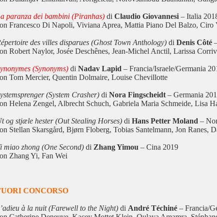
a paranza dei bambini (Piranhas)
di
Claudio Giovannesi
– Italia 
on Francesco Di Napoli, Viviana Aprea, Mattia Piano Del Balzo, Ciro 
épertoire des villes disparues (Ghost Town Anthology)
di
Denis Côté
–
on Robert Naylor, Josée Deschênes, Jean-Michel Anctil, Larissa Corri
ynonymes (Synonyms)
di
Nadav Lapid
– Francia/Israele/Germania
on Tom Mercier, Quentin Dolmaire, Louise Chevillotte
ystemsprenger (System Crasher)
di
Nora Fingscheidt
– Germania 20
on Helena Zengel, Albrecht Schuch, Gabriela Maria Schmeide, Lisa Ha
t og stjæle hester (Out Stealing Horses)
di
Hans Petter Moland
– Nor
on Stellan Skarsgård, Bjørn Floberg, Tobias Santelmann, Jon Ranes, D
i miao zhong (One Second)
di
Zhang Yimou
– Cina 2019
on Zhang Yi, Fan Wei
FUORI CONCORSO
’adieu à la nuit (Farewell to the Night)
di
André Téchiné
– Francia/G
on Catherine Deneuve, Kacey Mottet Klein, Oulaya Amamra, Stépha