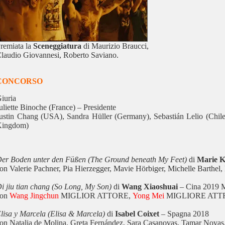
remiata la
Sceneggiatura
di Maurizio Braucci,
laudio Giovannesi, Roberto Saviano.
CONCORSO
iuria
uliette Binoche (France) – Presidente
ustin Chang (USA), Sandra Hüller (Germany), Sebastián Lelio (Chile
Kingdom)
er Boden unter den Füßen (The Ground beneath My Feet)
di
Marie K
on Valerie Pachner, Pia Hierzegger, Mavie Hörbiger, Michelle Barthel
i jiu tian chang (So Long, My Son)
di
Wang Xiaoshuai
– Cina 2019
con
Wang Jingchun
MIGLIOR ATTORE,
Yong Mei
MIGLIORE ATTRI
lisa y Marcela (Elisa & Marcela)
di
Isabel Coixet
– Spagna 2018
on Natalia de Molina, Greta Fernández, Sara Casanovas, Tamar Novas,