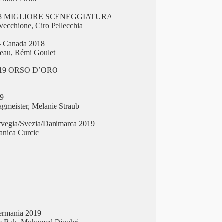
2018 MIGLIORE SCENEGGIATURA
Vecchione, Ciro Pellecchia
 Canada 2018
veau, Rémi Goulet
 2019 ORSO D’ORO
19
gmeister, Melanie Straub
vegia/Svezia/Danimarca 2019
anica Curcic
ermania 2019
ne Bak, Mohamed Djouhri