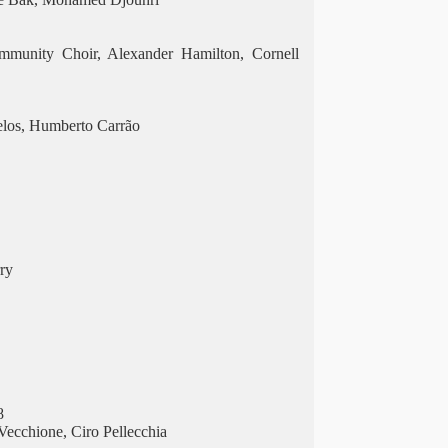
mmunity Choir, Alexander Hamilton, Cornell
elos, Humberto Carrão
rry
8
Vecchione, Ciro Pellecchia