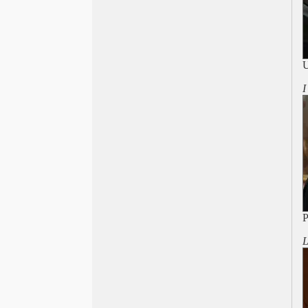
David 2024, Io capitano
Oscar 2024 Oppenheimer
Berlinale 2024 Senegal
Golden Globe 2024
U
TFF 2023 Ucraina 1996
I
Roma 2023, La mamma del gay
Venezia 2023 Povere creature
Locarno 2023 Resistenza Iran
Nastri d’Argento 2023, Rapito
Cannes 2023 Palma francese
David 2023 Le otto montagne
Oscar 2023 Trionfa il metaverso
Berlinale 2023 Orso doc
TFF 2022 Palm Trees and Power
P
Lines
Adieu Straub
L
Roma 2022, Inverno lettone
Adieu Godard
Venezia 79, Documentario
Locarno 2022 Pardo brasiliano