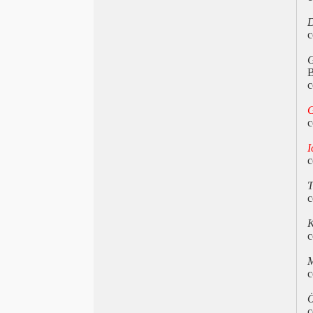
EFA 2020 Trionfo danese
D
Fantascienza Cambiamondo
c
Torino 2020 Botox
FestaCinemaRoma L’estate di Ozon
G
Venezia 2020 Nomadland
B
c
Pesaro Nuovo Cinema 2020 A
metamorfose dos Passaros
G
Nastri d’Argento 2020, Pinocchio e
c
Favolacce
David 2020 Il traditore
I
EFA Young 2020, Mio fratello
c
rincorre i dinosauri
T
Pasqua On Demand
c
Berlinale 2020 Contro la repressione
in Iran
K
Oscar 2020, Trionfa Parasite
c
Golden Globe 2020, Mendes e
Tarantino
M
EFA 2019, La favorita
c
TFF 2019 A White, White Day
Festa del Cinema di Roma, Santa
c