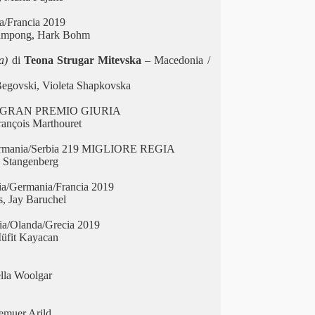
a/Francia 2019
cheampong, Hark Bohm
a)
di
Teona Strugar Mitevska
– Macedonia /
egovski, Violeta Shapkovska
19 GRAN PREMIO GIURIA
rançois Marthouret
rmania/Serbia 219 MIGLIORE REGIA
h Stangenberg
a/Germania/Francia 2019
, Jay Baruchel
ia/Olanda/Grecia 2019
üfit Kayacan
ella Woolgar
emuer Arild