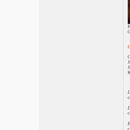
Cannes 2022 Triangle of Sadness
David 2022 E’ stata la mano di Dio
Oscar 2022 I segni del cuore
Berlinale 2022, Alcarràs
P
Monica Vitti, PER il cinema
C
Golden Globe 2022 Il potere del cane
EFA Quo vadis, Aida?
TorinoFilmFestival 2021
FestaCinemaRoma 2021
G
Venezia 2021 L’événement
J
Cannes 2021, Titane
J
Nastri d’Argento 2021 Le sorelle
Macaluso
Pesaro 2021, Stile e linguaggio
David 2021 Volevo nascondermi
D
Oscar 2021 Nomadland
c
Berlinale 2021 Orso d’Oro Insegnante
D
accusata di porno
Golden Globe 2021 Nomadland
Trieste 2021 Beginning
E
Cannes 2021, dal 7 al 17 luglio
c