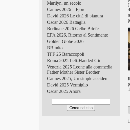
Marilyn, un secolo
(
Cannes 2026 – Fjord
d
m
David 2026 Le città di pianura
p
Oscar 2026 Battaglia
Berlinale 2026 Gelbe Briefe
EFA 2026, Ritorno al Sentimento
Golden Globe 2026
BB mito
TFF 25 Baraccopoli
Roma 2025 Left-Handed Girl
Venezia 2025 Leone alla commedia
Father Mother Sister Brother
Cannes 2025, Un simple accident
R
p
David 2025 Vermiglio
T
Oscar 2025 Anora
Berlinale 2025 Dreams
Golden Globe 2025
TFF 2024 Holy Rosita
Roma 2024, Sanità cinese
1
Venezia 2024 Almodóvar
Cannes 2024 Anora