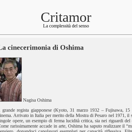
Critamor
La complessità del senso
La cinecerimonia di Oshima
Nagisa Oshima
l grande regista giapponese (Kyoto, 31 marzo 1932 – Fujisawa, 15 g
inema. Arrivato in Italia per merito della Mostra di Pesaro nel 1971, il su
ingole opere, un esempio di ferma lucidità critica, sia nei riguardi del
ome rarissimamente accade in arte, Oshima ha saputo realizzare il “mira
ensiero, donandoci capolavori esemplari per capacità riflessiva. F