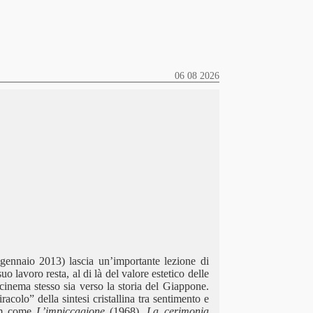
06 08 2026
ennaio 2013) lascia un’importante lezione di
o lavoro resta, al di là del valore estetico delle
 cinema stesso sia verso la storia del Giappone.
colo” della sintesi cristallina tra sentimento e
ilm come
L’impiccagione
(1968),
La cerimonia