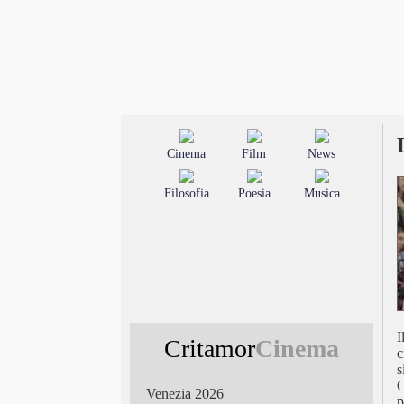
Cinema
Film
News
Filosofia
Poesia
Musica
I
Critamor
Cinema
c
s
C
Venezia 2026
p