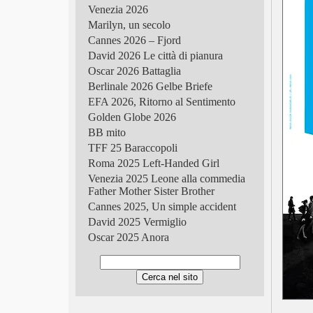
Venezia 2026
Marilyn, un secolo
Cannes 2026 – Fjord
David 2026 Le città di pianura
Oscar 2026 Battaglia
Berlinale 2026 Gelbe Briefe
EFA 2026, Ritorno al Sentimento
Golden Globe 2026
BB mito
TFF 25 Baraccopoli
Roma 2025 Left-Handed Girl
Venezia 2025 Leone alla commedia
Father Mother Sister Brother
Cannes 2025, Un simple accident
David 2025 Vermiglio
Oscar 2025 Anora
Berlinale 2025 Dreams
Golden Globe 2025
TFF 2024 Holy Rosita
Roma 2024, Sanità cinese