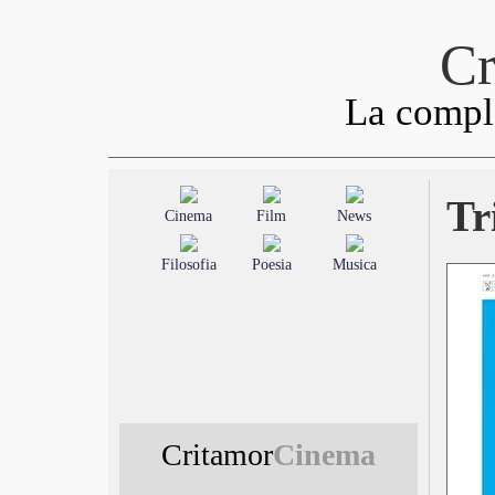
Cr
La comple
Tr
Cinema
Film
News
Filosofia
Poesia
Musica
Critamor
Cinema