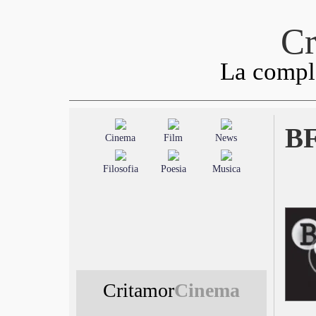
Cr
La comple
BF
Cinema
Film
News
Filosofia
Poesia
Musica
Critamor
Cinema