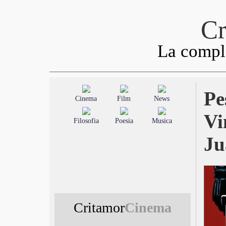
Cr
La comple
Pe
Cinema
Film
News
Vi
Filosofia
Poesia
Musica
Ju
Critamor
Cinema