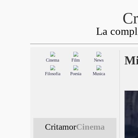
Cr
La comple
Mi
Cinema
Film
News
Filosofia
Poesia
Musica
Critamor
Cinema