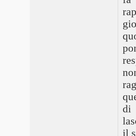
Venezia 2024 Almodóvar
Cannes 2024 Anora
ra
David 2024, Io capitano
gi
Oscar 2024 Oppenheimer
Berlinale 2024 Senegal
qu
Golden Globe 2024
TFF 2023 Ucraina 1996
po
Roma 2023, La mamma del gay
Venezia 2023 Povere creature
re
Locarno 2023 Resistenza Iran
Nastri d’Argento 2023, Rapito
non
Cannes 2023 Palma francese
David 2023 Le otto montagne
rag
Oscar 2023 Trionfa il metaverso
que
Berlinale 2023 Orso doc
TFF 2022 Palm Trees and Power
d
Lines
Adieu Straub
la
Roma 2022, Inverno lettone
Adieu Godard
il 
Venezia 79, Documentario