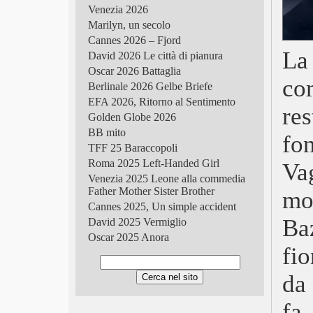
Venezia 2026
Marilyn, un secolo
Cannes 2026 – Fjord
La
David 2026 Le città di pianura
Oscar 2026 Battaglia
co
Berlinale 2026 Gelbe Briefe
EFA 2026, Ritorno al Sentimento
re
Golden Globe 2026
BB mito
fo
TFF 25 Baraccopoli
Roma 2025 Left-Handed Girl
Va
Venezia 2025 Leone alla commedia
Father Mother Sister Brother
mo
Cannes 2025, Un simple accident
Ba
David 2025 Vermiglio
Oscar 2025 Anora
fio
Berlinale 2025 Dreams
Golden Globe 2025
da
TFF 2024 Holy Rosita
Roma 2024, Sanità cinese
fa