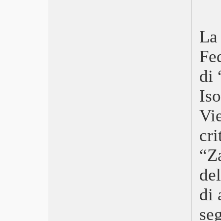
Locarno 2022 Pardo brasiliano
Cannes 2022 Triangle of Sadness
David 2022 E’ stata la mano di Dio
La 
Oscar 2022 I segni del cuore
Berlinale 2022, Alcarràs
Fed
Monica Vitti, PER il cinema
di
Golden Globe 2022 Il potere del cane
EFA Quo vadis, Aida?
Is
TorinoFilmFestival 2021
FestaCinemaRoma 2021
Vi
Venezia 2021 L’événement
Cannes 2021, Titane
cri
Nastri d’Argento 2021 Le sorelle
Macaluso
“Za
Pesaro 2021, Stile e linguaggio
David 2021 Volevo nascondermi
de
Oscar 2021 Nomadland
Berlinale 2021 Orso d’Oro Insegnante
di 
accusata di porno
Golden Globe 2021 Nomadland
se
Trieste 2021 Beginning