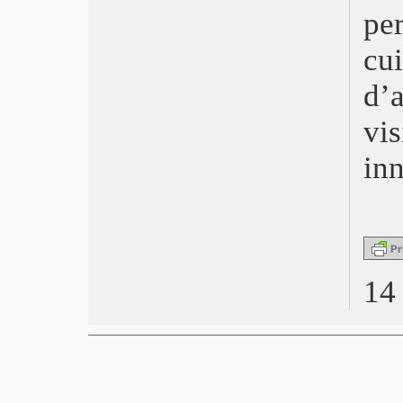
possibile e necessario”
pe
David di Donatello 2016 Perfetti
sconosciuti
cu
Libri, Gabriele Ferzetti
Bif&st a Mastroianni e Scola
d’
Oscar 2016, Spotlight
vi
Oscar 2016, Todo cambia…
Berlinale, L’Orso a Rosi
in
Golden Globe, The Revenant
EFA, Trionfa Sorrentino con Youth –
La giovinezza
Courmayeur Noir in Festival
Anacleto, agente secreto
Torino 2015, Vince Keeper
Festa del Cinema di Roma
14
Venezia 2015, Il Leone venezuelano
Locarno 2015, Pardo coreano
Pesaro 50+1, I premi
Nastri d’Argento, Sorrentino
TaorminaFilmFest 2015
David 2015, Anime nere