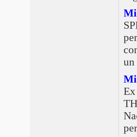
Cannes 2021, dal 7 al 17 luglio
Mi
EFA 2020 Trionfo danese
Fantascienza Cambiamondo
SP
Torino 2020 Botox
FestaCinemaRoma L’estate di Ozon
per
Venezia 2020 Nomadland
Pesaro Nuovo Cinema 2020 A
co
metamorfose dos Passaros
Nastri d’Argento 2020, Pinocchio e
un
Favolacce
David 2020 Il traditore
Mi
EFA Young 2020, Mio fratello
rincorre i dinosauri
Ex
Pasqua On Demand
Berlinale 2020 Contro la repressione
TH
in Iran
Oscar 2020, Trionfa Parasite
Na
Golden Globe 2020, Mendes e
Tarantino
per
EFA 2019, La favorita
TFF 2019 A White, White Day