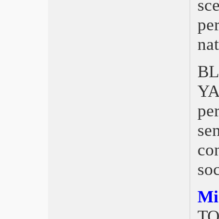
sce
Festa del Cinema di Roma, Santa
subito
per
Venezia 2019, Joker d’Oro
Locarno 2019, Vitalina Varela
nat
Nastri d’Argento, Il Traditore
Pesaro Nuovo Cinema 2019 Vince
B
Inland/Meseta di Juan Palacios
Cannes 2019, Palma coreana
Y
David di Donatello 2019 Dogman
Oscar 2019, Green Book
pe
Berlinale 2019, Synonymes
Cinema ritrovato Ladri di biciclette
sen
Golden Globe, Bohemian Rhapsody e
Green Book
co
EFA 2018, Cold War
TFF 2018, Wildlife di Paul Dano
soc
Bernardo Bertolucci
Roma 2018, Il vizio della speranza
Mi
Venezia 2018, Roma di Cuarón
Locarno Festival, A Land Imagined
TO
Nastri d’Argento, Dogman