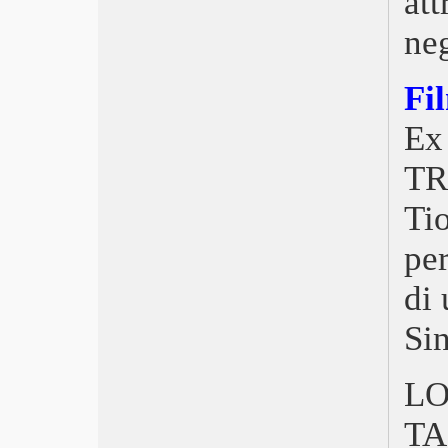
att
Oscar 2017, Moonlight
neg
Berlinale, Orso ungherese
Mépris, B.B. nuda e Moravia
Libri, Giuseppe Bertolucci
Fi
Breve storia del cinema
Trieste Film Festival 2017
Ex
Golden Globe La La Land,
Moonlight e Elle
TR
EFA 2016 Toni Erdmann il film,
Fuocoammare il doc
Ti
Torino 2016 The Donor, Cina
per
Tokyo 2016, The Bloom of Yesterday
di Chris Kraus
di
Roma, Captain Fantastic
Venezia 2016, Il Leone d’Oro è
Si
filippino
Locarno 2016, Crisi dei valori
Pesaro, Nuovo Cinema 2016
L
Nastri d’Argento, Trionfa Virzì
Libri, Mezzogiorno di fuoco
TA
Cannes 2016, “Un altro mondo è