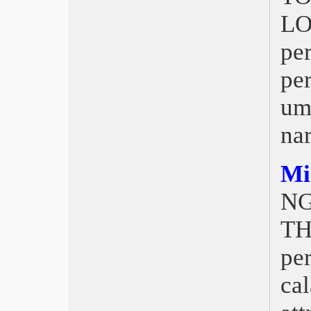
Pesaro Nuovo Cinema 2018 Vince
LO
John McEnroe di Julien Faraut
Cannes 2018, Palma d’Oro
per
giapponese
Bif&st, Grandi anteprime
pe
David 2018, Ammore e malavita
Bergamo, Ingrediente segreto
um
Oscar 2018, La forma dell’acqua
Berlinale 2018, Touch Me Not
nar
Golden Globe 2018, Tre manifesti…
EFA 2017, Trionfa The Square
Mi
Torino 2017, Anoressia e altre follie
israeliane: Al Tishkechi oti
NG
Roma 2017, Borg McEnroe
Venezia 2017, The Shape Of Water
TH
Locarno70, Pardo d’Oro Mrs. Fang
Nastri d’Argento, La tenerezza
per
Pesaro Nuovo Cinema 2017
Cannes Palma d’Oro, The Square
ca
BIF&ST, Lezioni di cinema
David, La pazza gioia