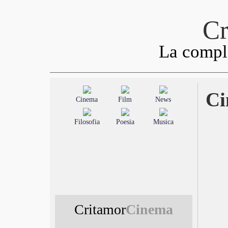
Cr
La comple
Ci
Cinema
Film
News
Filosofia
Poesia
Musica
Critamor
Cinema